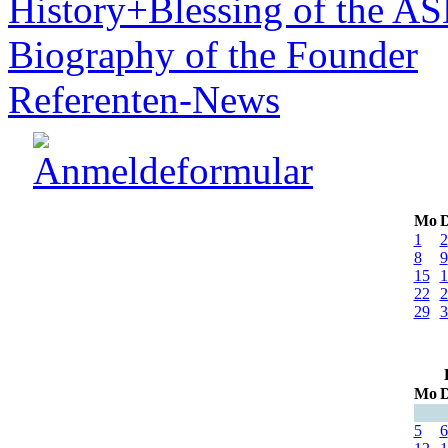
History+Blessing of the A
Biography of the Founder
Referenten-News
Mo
D
1
2
8
9
15
1
22
2
29
3
Mo
D
5
6