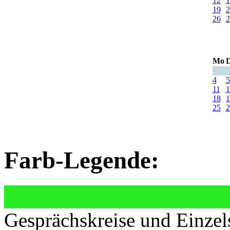
12
1
19
2
26
2
Mo
D
4
5
11
1
18
1
25
2
Farb-Legende:
Gesprächskreise und Einzel