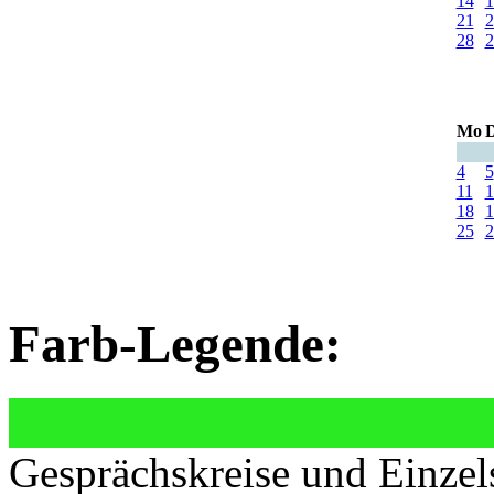
14
1
21
2
28
2
Mo
D
4
5
11
1
18
1
25
2
Farb-Legende:
Gesprächskreise und Einzel