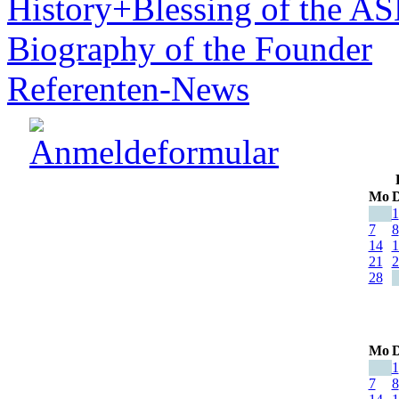
History+Blessing of the A
Biography of the Founder
Referenten-News
Mo
D
1
7
8
14
1
21
2
28
Mo
D
1
7
8