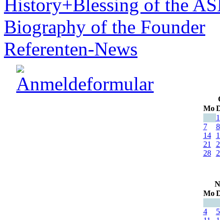
History+Blessing of the A
Biography of the Founder
Referenten-News
Mo
D
1
7
8
14
1
21
2
28
2
N
Mo
D
4
5