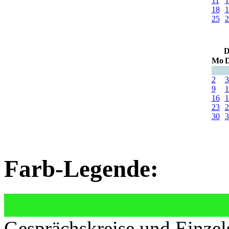
11
1
18
1
25
2
D
Mo
D
2
3
9
1
16
1
23
2
30
3
Farb-Legende:
Gesprächskreise und Einzel