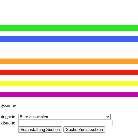
ngssuche
ategorie
extsuche