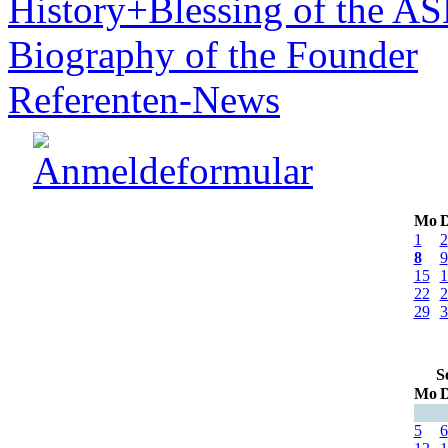
History+Blessing of the A
Biography of the Founder
Referenten-News
Mo
D
1
2
8
9
15
1
22
2
29
3
S
Mo
D
5
6