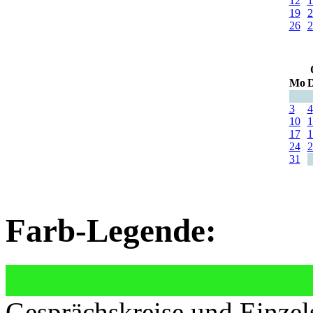
12
1
19
2
26
2
Mo
D
3
4
10
1
17
1
24
2
31
Farb-Legende:
Gesprächskreise und Einzel