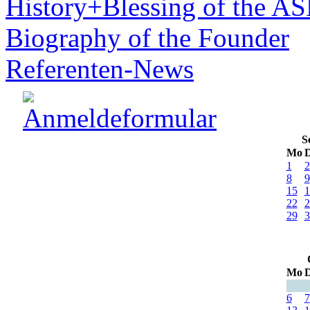
History+Blessing of the A
Biography of the Founder
Referenten-News
S
Mo
D
1
2
8
9
15
1
22
2
29
3
Mo
D
6
7