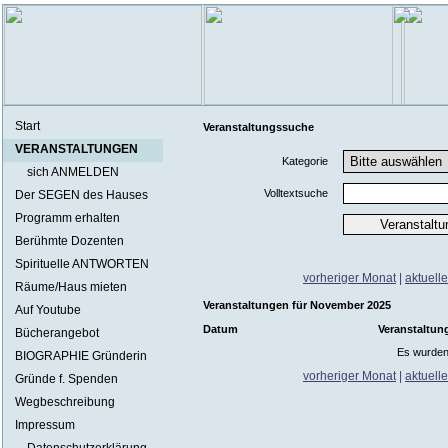
Start
Veranstaltungssuche
VERANSTALTUNGEN
Kategorie
sich ANMELDEN
Volltextsuche
Der SEGEN des Hauses
Programm erhalten
Berühmte Dozenten
Spirituelle ANTWORTEN
vorheriger Monat
|
aktuell
Räume/Haus mieten
Veranstaltungen für November 2025
Auf Youtube
Datum
Veranstaltun
Bücherangebot
Es wurden
BIOGRAPHIE Gründerin
vorheriger Monat
|
aktuell
Gründe f. Spenden
Wegbeschreibung
Impressum