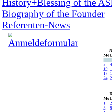
History+Blessing of the A
Biography of the Founder
Referenten-News
N
Mo
D
3
4
10
1
17
1
24
2
D
Mo
D
1
2
8
9