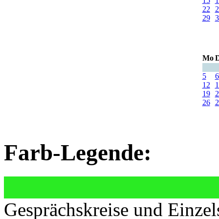
15
1
22
2
29
3
Mo
D
5
6
12
1
19
2
26
2
Farb-Legende:
Gesprächskreise und Einzel