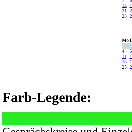
7
8
14
1
21
2
28
2
Mo
D
4
5
11
1
18
1
25
2
Farb-Legende:
Gesprächskreise und Einzel