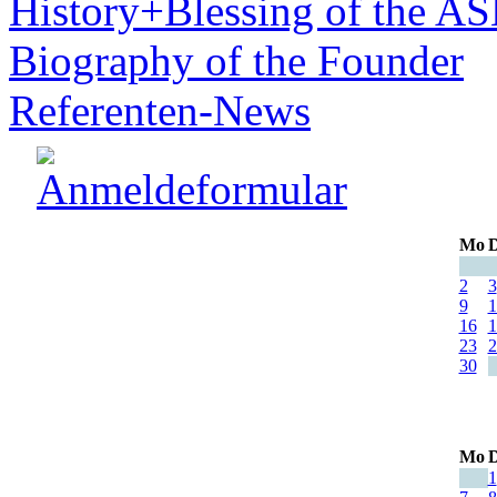
History+Blessing of the A
Biography of the Founder
Referenten-News
Mo
D
2
3
9
1
16
1
23
2
30
Mo
D
1