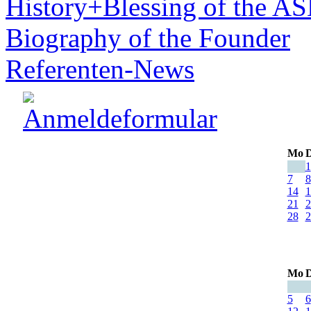
History+Blessing of the A
Biography of the Founder
Referenten-News
Mo
D
1
7
8
14
1
21
2
28
2
Mo
D
5
6