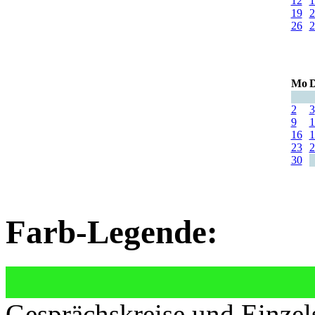
12
1
19
2
26
2
Mo
D
2
3
9
1
16
1
23
2
30
Farb-Legende:
Gesprächskreise und Einzel