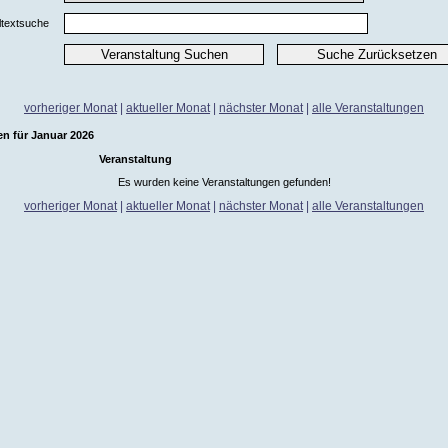
ltextsuche
vorheriger Monat
|
aktueller Monat
|
nächster Monat
|
alle Veranstaltungen
en für Januar 2026
Veranstaltung
Es wurden keine Veranstaltungen gefunden!
vorheriger Monat
|
aktueller Monat
|
nächster Monat
|
alle Veranstaltungen