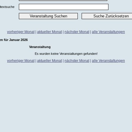
ltextsuche
vorheriger Monat
|
aktueller Monat
|
nächster Monat
|
alle Veranstaltungen
en für Januar 2026
Veranstaltung
Es wurden keine Veranstaltungen gefunden!
vorheriger Monat
|
aktueller Monat
|
nächster Monat
|
alle Veranstaltungen