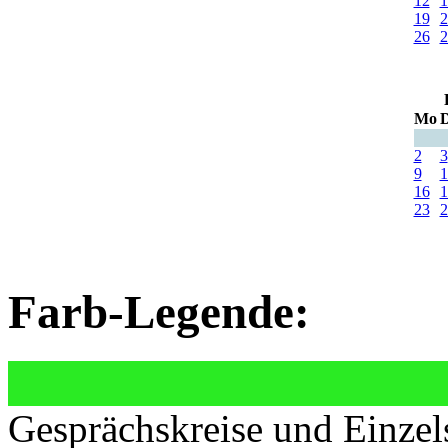
12
1
19
2
26
2
Mo
D
2
3
9
1
16
1
23
2
Farb-Legende:
Gesprächskreise und Einzel