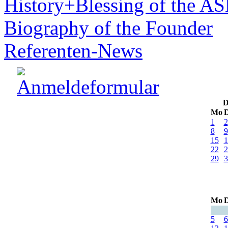
History+Blessing of the A
Biography of the Founder
Referenten-News
D
Mo
D
1
2
8
9
15
1
22
2
29
3
Mo
D
5
6