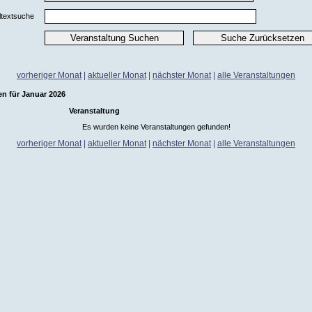
ltextsuche
vorheriger Monat
|
aktueller Monat
|
nächster Monat
|
alle Veranstaltungen
en für Januar 2026
Veranstaltung
Es wurden keine Veranstaltungen gefunden!
vorheriger Monat
|
aktueller Monat
|
nächster Monat
|
alle Veranstaltungen